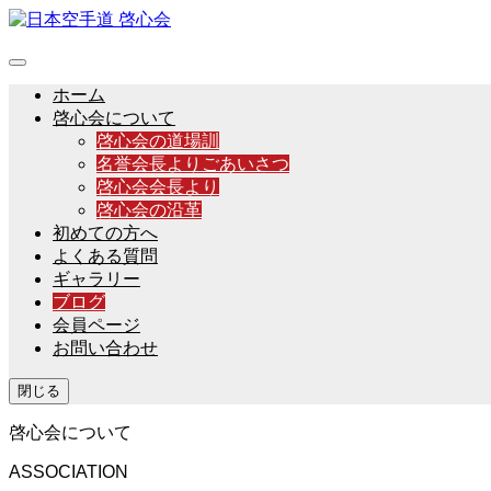
ホーム
啓心会について
啓心会の道場訓
名誉会長よりごあいさつ
啓心会会長より
啓心会の沿革
初めての方へ
よくある質問
ギャラリー
ブログ
会員ページ
お問い合わせ
閉じる
啓心会について
ASSOCIATION