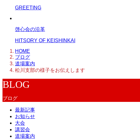
GREETING
啓心会の沿革
HITSORY OF KEISHINKAI
HOME
ブログ
道場案内
松川支部の様子をお伝えします
BLOG
ブログ
最新記事
お知らせ
大会
講習会
道場案内