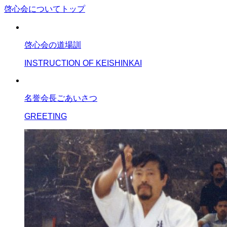
啓心会についてトップ
啓心会の道場訓
INSTRUCTION OF KEISHINKAI
名誉会長ごあいさつ
GREETING