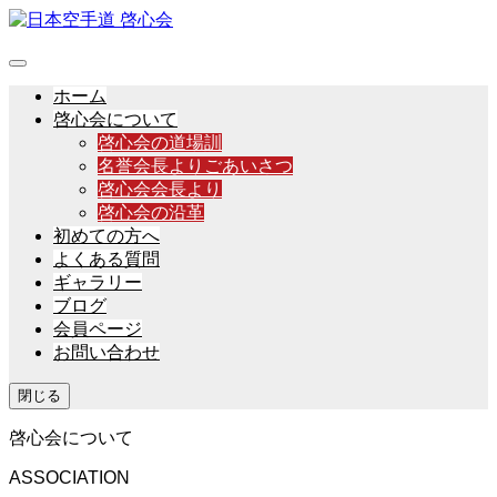
ホーム
啓心会について
啓心会の道場訓
名誉会長よりごあいさつ
啓心会会長より
啓心会の沿革
初めての方へ
よくある質問
ギャラリー
ブログ
会員ページ
お問い合わせ
閉じる
啓心会について
ASSOCIATION